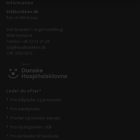
Information
Stålbutikken.dk
Part of
HM-Group
Ved Stranden 1 (ingen udstilling)
9560 Hadsund
Telefon: +45 52 51 21 28
salg@staalbutikken.dk
CVR: 30527615
Leder du efter?
Pris Stålplader og Jernplader
Pris Stænkplader
Pris Rør og massive stænger
Pris Opslagstavler i stål
Pris Jernkanter til havebede