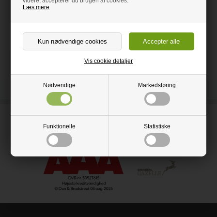
videre, accepterer du brugen af cookies.
God stærk kvalitet i rustfrit stål.
Læs mere
Størrelse: 34,6x25,8 cm - højde 42 cm.
Indhold: 12 liter
Vis cookie detaljer
Nødvendige
Markedsføring
Ring og få rådgivning på
Funktionelle
Statistiske
52 51 21 28