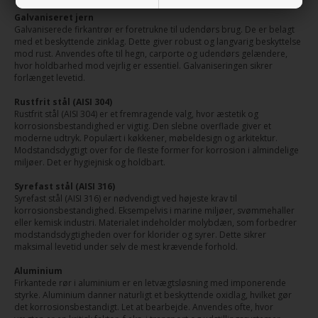
Galvaniseret jern
Galvaniserede firkantrør er foretrukne til udendørs brug. De er belagt
med et beskyttende zinklag. Dette giver robust og langvarig beskyttelse
mod rust. Anvendes ofte til hegn, carporte og udendørs gelændere,
hvor holdbarhed mod vejrlig er essentiel. Galvaniseringen sikrer
forlænget levetid.
Rustfrit stål (AISI 304)
Rustfrit stål (AISI 304) er et fremragende valg, hvor æstetik og
korrosionsbestandighed er vigtig. Den slebne overflade giver et
moderne udtryk. Populært i køkkener, møbeldesign og arkitektur.
Modstandsdygtigt over for de fleste former for korrosion i almindelige
miljøer. Det er hygiejnisk og holdbart.
Syrefast stål (AISI 316)
Syrefast stål (AISI 316) er nødvendigt ved højeste krav til
korrosionsbestandighed. Eksempelvis i marine miljøer, svømmehaller
eller kemisk industri. Materialet indeholder molybdæn, som forbedrer
modstandsdygtigheden over for klorider og syrer. Dette sikrer
maksimal levetid under selv de mest krævende forhold.
Aluminium
Firkantede rør i aluminium er en letvægtsløsning med imponerende
styrke. Aluminium danner naturligt et beskyttende oxidlag, hvilket gør
det korrosionsbestandigt. Let at bearbejde. Anvendes ofte, hvor