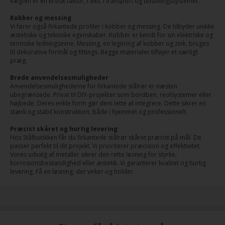
vægten er en kritisk faktor, f.eks. i transport og udstillingssystemer.
Kobber og messing
Vi fører også firkantede profiler i kobber og messing. De tilbyder unikke
æstetiske og tekniske egenskaber. Kobber er kendt for sin elektriske og
termiske ledningsevne. Messing, en legering af kobber og zink, bruges
til dekorative formål og fittings. Begge materialer tilføjer et særligt
præg.
Brede anvendelsesmuligheder
Anvendelsesmulighederne for firkantede stålrør er næsten
ubegrænsede. Privat til DIY-projekter som bordben, reolsystemer eller
højbede. Deres enkle form gør dem lette at integrere. Dette sikrer en
stærk og stabil konstruktion, både i hjemmet og professionelt.
Præcist skåret og hurtig levering
Hos Stålbutikken får du firkantede stålrør skåret præcist på mål. De
passer perfekt til dit projekt. Vi prioriterer præcision og effektivitet.
Vores udvalg af metaller sikrer den rette løsning for styrke,
korrosionsbestandighed eller æstetik. Vi garanterer kvalitet og hurtig
levering. Få en løsning, der virker og holder.