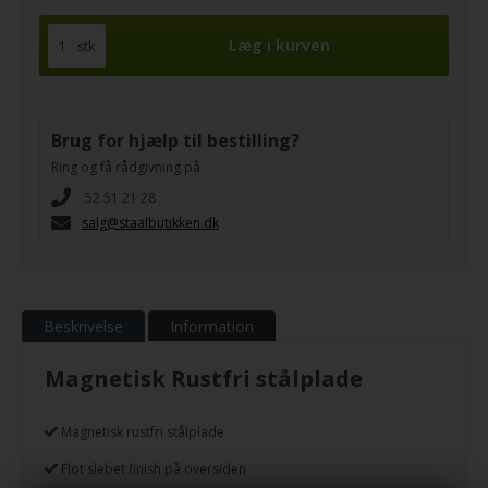
stk
Brug for hjælp til bestilling?
Ring og få rådgivning på
52 51 21 28
salg@staalbutikken.dk
Beskrivelse
Information
Magnetisk Rustfri stålplade
Magnetisk rustfri stålplade
Flot slebet finish på oversiden