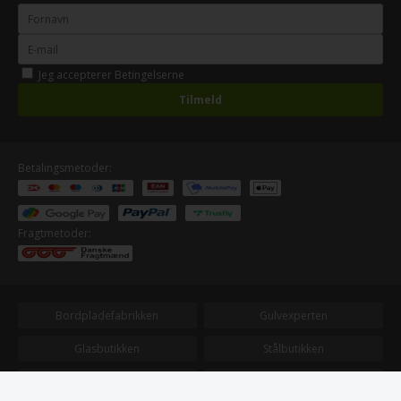
Jeg accepterer
Betingelserne
Betalingsmetoder:
Fragtmetoder:
Bordpladefabrikken
Gulvexperten
Glasbutikken
Stålbutikken
Plastbutikken
Billige-terrassebraedder