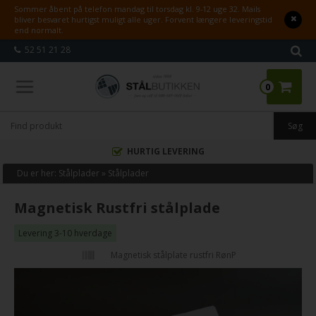
Sommer åbent på telefon mandag til torsdag kl. 9-12 uge 32. Mails
bliver besvaret hurtigst muligt alle uger. Forvent længere leveringstid
end normalt.
52 51 21 28
0
HURTIG LEVERING
Du er her:
Stålplader
»
Stålplader
Magnetisk Rustfri stålplade
Levering 3-10 hverdage
Magnetisk stålplate rustfri RønP