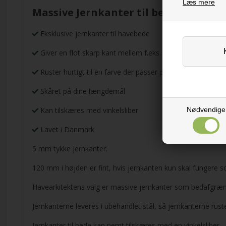
Læs mere
Massive Jernkanter til bede
Eksklusive jernkanter til havebede
Giver en flot skarp kant mellem f.eks. bed og græs
Ruster hurtigt til en farve der passer pænt til haven
Skåret på dine længdemål
Nødvendige
Kan tilskæres med vinkelsliber
Lavet i Danmark
5 mm tykke jernkanter.
120 mm i højden er fint, hvis jernkanten kun skal fungere 
Havearkitektens valg er massive jernkanter som bedafgræns
Jernkanterne leveres i ubehandlet stål, så jernkanterne ruste
Jernkanter til bede kan nemt tilskæres med en vinkelsliber.