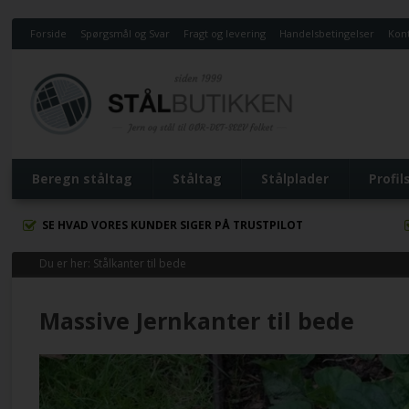
Forside
Spørgsmål og Svar
Fragt og levering
Handelsbetingelser
Kont
Beregn ståltag
Ståltag
Stålplader
Profil
SE HVAD VORES KUNDER SIGER PÅ TRUSTPILOT
Du er her:
Stålkanter til bede
Massive Jernkanter til bede