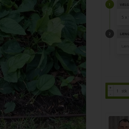
VÆLG
LÆNG
+
stk
-