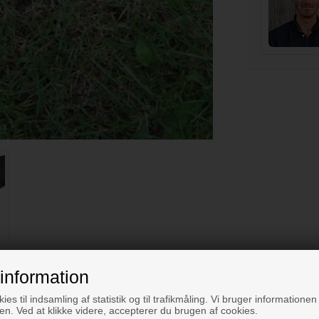
information
ies til indsamling af statistik og til trafikmåling. Vi bruger informationen 
n. Ved at klikke videre, accepterer du brugen af cookies.