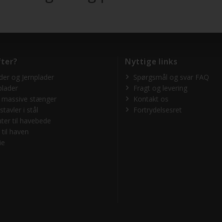
fter?
Nyttige links
ader og Jernplader
Spørgsmål og svar FAQ
plader
Fragt og levering
g massive stænger
Kontakt os
tavler i stål
Fortrydelsesret
nter til havebede
 til haven
ie