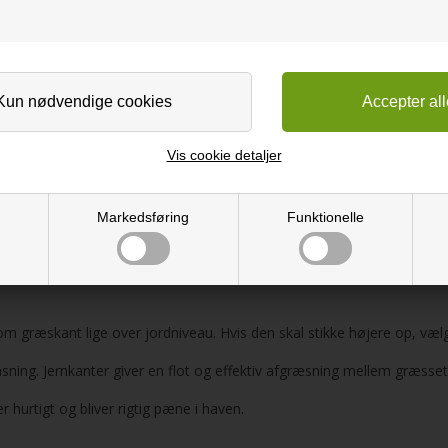
Vis cookie detaljer
Markedsføring
Funktionelle
som græskant lige over jordniveau. Hvis den skal stikke højere op, v
ning. Jernkanter giver en flot og effektiv afgræsning mellem græsset
r hurtigt og bliver rigtig pæne i haven.