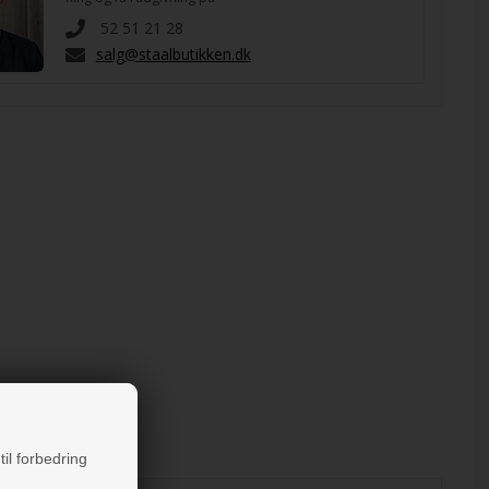
52 51 21 28
salg@staalbutikken.dk
til forbedring