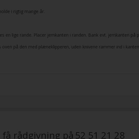
holde i rigtig mange år.
ves en lige rande. Placer jernkanten i randen. Bank evt. jernkanten 
res oven på den med plæneklipperen, uden knivene rammer ind i kanten
 få rådgivning på
52 51 21 28