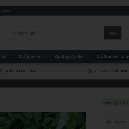
akt os
stål
Stålbjælker
Opslagstavler
Stålkanter til 
HURTIG LEVERING
VI SKÆRER PÅ DINE
Levering 3-10
Mål angives i