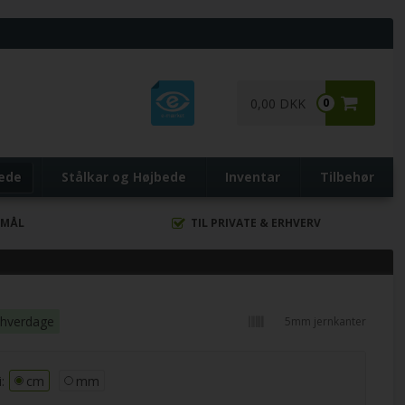
0,00 DKK
0
bede
Stålkar og Højbede
Inventar
Tilbehør
 MÅL
TIL PRIVATE & ERHVERV
 hverdage
5mm jernkanter
:
cm
mm