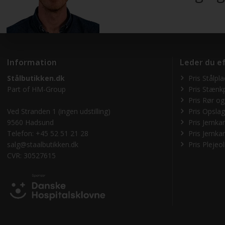
Information
Leder du e
Stålbutikken.dk
Pris Stålpl
Part of
HM-Group
Pris Stænk
Pris Rør o
Ved Stranden 1 (ingen udstilling)
Pris Opslags
9560 Hadsund
Pris Jernka
Telefon: +45 52 51 21 28
Pris Jernkar
salg@staalbutikken.dk
Pris Plejeol
CVR: 30527615