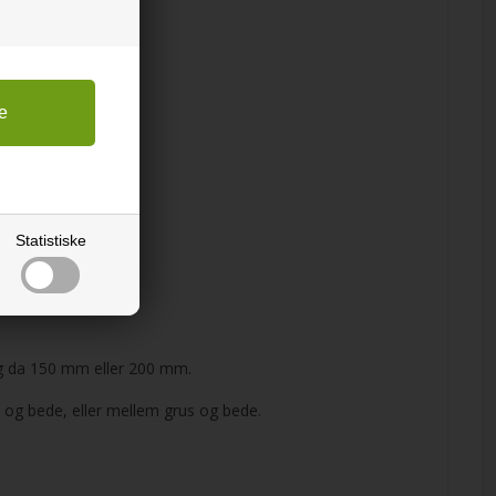
Statistiske
ælg da 150 mm eller 200 mm.
 og bede, eller mellem grus og bede.