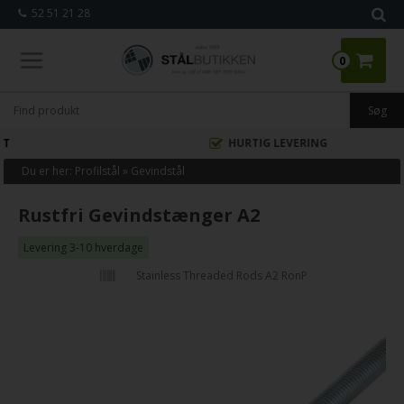
52 51 21 28
0
HURTIG LEVERING
Du er her:
Profilstål
»
Gevindstål
Rustfri Gevindstænger A2
Levering 3-10 hverdage
Stainless Threaded Rods A2 RonP