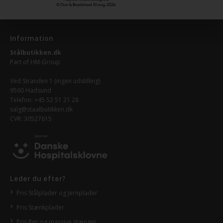
Information
Stålbutikken.dk
Part of
HM-Group
Ved Stranden 1 (ingen udstilling)
9560 Hadsund
Telefon: +45 52 51 21 28
salg@staalbutikken.dk
CVR: 30527615
Leder du efter?
Pris Stålplader og Jernplader
Pris Stænkplader
Pris Rør og massive stænger