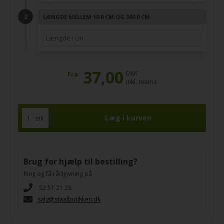
LÆNGDE MELLEM 10.0 CM OG 300.0 CM
37,00
DKK
Fra
inkl. moms
stk
Brug for hjælp til bestilling?
Ring og få rådgivning på
52 51 21 28
salg@staalbutikken.dk