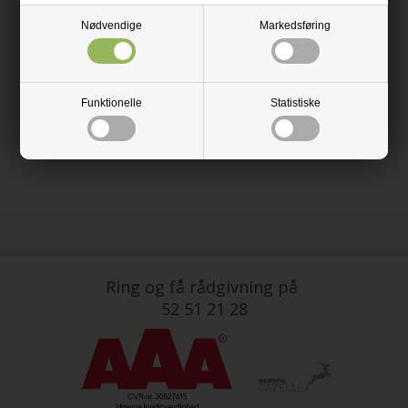
En massiv rustfri gevindstang er nem at tilskære selv. Brug en
Nødvendige
Markedsføring
vinkelsliber eller en nedstryger.
Rustfrie gevindstænger kan støbes ned i beton og så fiksere det
forborede emne med bolte.
Funktionelle
Statistiske
Fås i størrelsen:
Ø5 - Ø20 (M5 - M20)
Ring og få rådgivning på
52 51 21 28