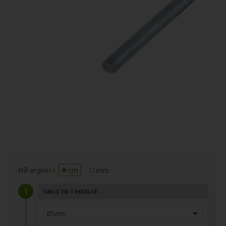
cm
mm
Mål angives i:
VÆLG EN TYKKELSE